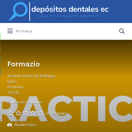
Buscar
por:
Buscar
Primary
por:
Depósitos Dentales de Ecuador
sApp
Formazio
gram
Avenida Tomás de Berlanga
artir
Quito
Pichincha
170513
Educación Continua
0 Reviews
Añadir Fotos