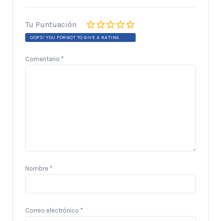
Tu Puntuación
OOPS! YOU FORGOT TO GIVE A RATING.
Comentario
*
Nombre
*
Correo electrónico
*