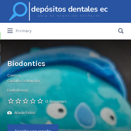
Buscar
por:
Buscar
Primary
por:
Depósitos Dentales de Ecuador
sApp
Biodontics
gram
Cuenca
artir
Castilla-La Mancha
Endodoncia
0 Reviews
Añadir Fotos