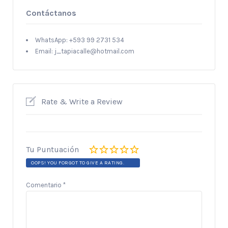
Contáctanos
WhatsApp: +593 99 2731 534
Email: j_tapiacalle@hotmail.com
Rate & Write a Review
Tu Puntuación
OOPS! YOU FORGOT TO GIVE A RATING.
Comentario
*