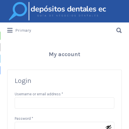
Buscar
por:
Buscar
Primary
por:
Depósitos Dentales de Ecuador
sApp
My account
gram
Login
artir
Username or email address
*
Password
*